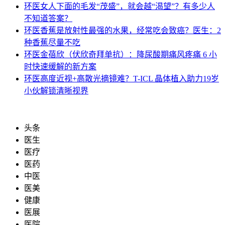
环医
女人下面的毛发“茂盛”，就会越“渴望”？有多少人
不知道答案？
环医
香蕉是放射性最强的水果，经常吃会致癌？医生：2
种香蕉尽量不吃
环医
金蓓欣（伏欣奇拜单抗）：降尿酸期痛风疼痛 6 小
时快速缓解的新方案
环医
高度近视+高散光摘镜难？T-ICL 晶体植入助力19岁
小伙解锁清晰视界
头条
医生
医疗
医药
中医
医美
健康
医展
医院