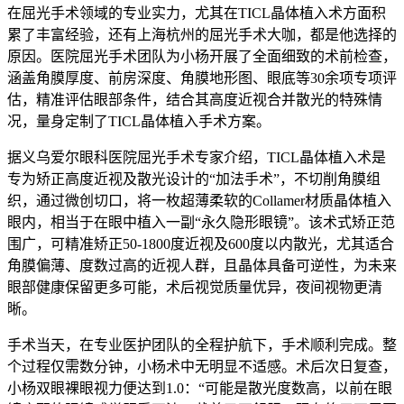
在屈光手术领域的专业实力，尤其在TICL晶体植入术方面积
累了丰富经验，还有上海杭州的屈光手术大咖，都是他选择的
原因。医院屈光手术团队为小杨开展了全面细致的术前检查，
涵盖角膜厚度、前房深度、角膜地形图、眼底等30余项专项评
估，精准评估眼部条件，结合其高度近视合并散光的特殊情
况，量身定制了TICL晶体植入手术方案。
据义乌爱尔眼科医院屈光手术专家介绍，TICL晶体植入术是
专为矫正高度近视及散光设计的“加法手术”，不切削角膜组
织，通过微创切口，将一枚超薄柔软的Collamer材质晶体植入
眼内，相当于在眼中植入一副“永久隐形眼镜”。该术式矫正范
围广，可精准矫正50-1800度近视及600度以内散光，尤其适合
角膜偏薄、度数过高的近视人群，且晶体具备可逆性，为未来
眼部健康保留更多可能，术后视觉质量优异，夜间视物更清
晰。
手术当天，在专业医护团队的全程护航下，手术顺利完成。整
个过程仅需数分钟，小杨术中无明显不适感。术后次日复查，
小杨双眼裸眼视力便达到1.0：“可能是散光度数高，以前在眼