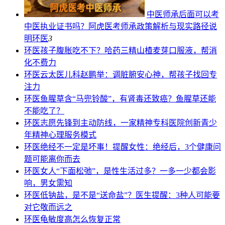
中医师承后面可以考
中医执业证书吗？阿虎医考师承政策解析与现实路径说
明
环医
3
环医
孩子腹胀吃不下？哈药三精山楂麦芽口服液，帮消
化不费力
环医
云太医儿科赵鹏举：调脏腑安心神，帮孩子找回专
注力
环医
鱼腥草含“马兜铃酸”，有肾毒还致癌？鱼腥草还能
不能吃了？
环医
志愿先锋到主动防线，一家精神专科医院创新青少
年精神心理服务模式
环医
绝经不一定是坏事！提醒女性：绝经后，3个健康问
题可能离你而去
环医
女人“下面松弛”，是性生活过多？一多一少都会影
响，男女需知
环医
低钠盐，是不是“送命盐”？医生提醒：3种人可能要
对它敬而远之
环医
龟敏度高怎么恢复正常