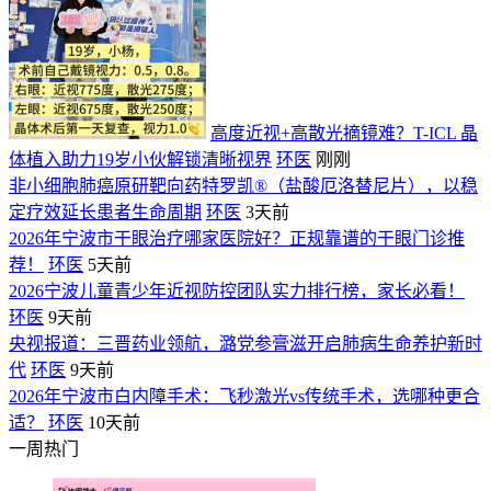
高度近视+高散光摘镜难？T-ICL 晶
体植入助力19岁小伙解锁清晰视界
环医
刚刚
非小细胞肺癌原研靶向药特罗凯®（盐酸厄洛替尼片），以稳
定疗效延长患者生命周期
环医
3天前
2026年宁波市干眼治疗哪家医院好？正规靠谱的干眼门诊推
荐！
环医
5天前
2026宁波儿童青少年近视防控团队实力排行榜，家长必看！
环医
9天前
央视报道：三晋药业领航，潞党参膏滋开启肺病生命养护新时
代
环医
9天前
2026年宁波市白内障手术：飞秒激光vs传统手术，选哪种更合
适？
环医
10天前
一周热门