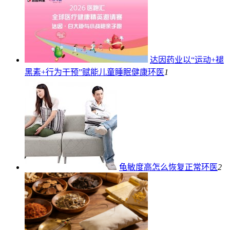
达因药业以“运动+褪
黑素+行为干预”赋能儿童睡眠健康
环医
1
龟敏度高怎么恢复正常
环医
2