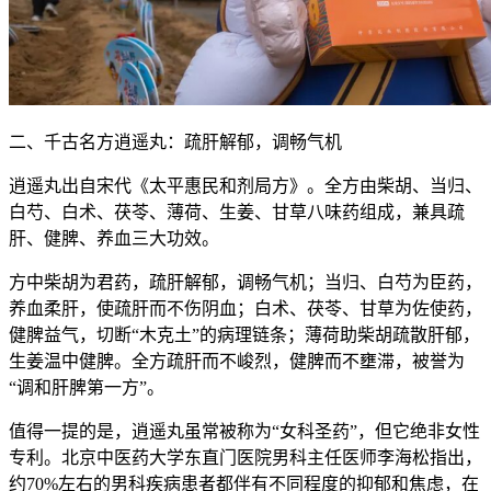
二、千古名方逍遥丸：疏肝解郁，调畅气机
逍遥丸出自宋代《太平惠民和剂局方》。全方由柴胡、当归、
白芍、白术、茯苓、薄荷、生姜、甘草八味药组成，兼具疏
肝、健脾、养血三大功效。
方中柴胡为君药，疏肝解郁，调畅气机；当归、白芍为臣药，
养血柔肝，使疏肝而不伤阴血；白术、茯苓、甘草为佐使药，
健脾益气，切断“木克土”的病理链条；薄荷助柴胡疏散肝郁，
生姜温中健脾。全方疏肝而不峻烈，健脾而不壅滞，被誉为
“调和肝脾第一方”。
值得一提的是，逍遥丸虽常被称为“女科圣药”，但它绝非女性
专利。北京中医药大学东直门医院男科主任医师李海松指出，
约70%左右的男科疾病患者都伴有不同程度的抑郁和焦虑，在