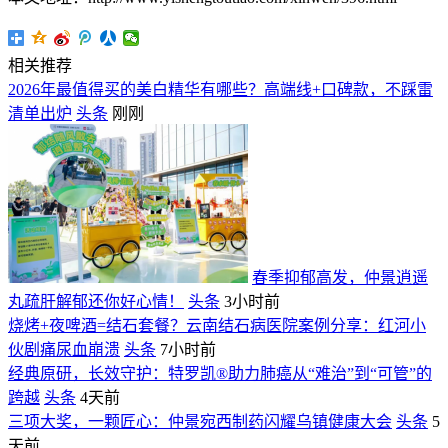
相关推荐
2026年最值得买的美白精华有哪些？高端线+口碑款，不踩雷
清单出炉
头条
刚刚
春季抑郁高发，仲景逍遥
丸疏肝解郁还你好心情！
头条
3小时前
烧烤+夜啤酒=结石套餐？云南结石病医院案例分享：红河小
伙剧痛尿血崩溃
头条
7小时前
经典原研，长效守护：特罗凯®助力肺癌从“难治”到“可管”的
跨越
头条
4天前
三项大奖，一颗匠心：仲景宛西制药闪耀乌镇健康大会
头条
5
天前