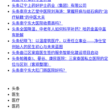
头条
辽宁上药好护士药业（集团）有限公司
头条
南京太乙堂中医院刘海涛：掌握肝病与结石病的“治
疗秘籍”的中医大夫
头条
南宁东大医院收费高吗？
头条
全国降温，中老年人如何科学补钙？哈药金盖中盖
有新解
头条
纪晓飞：以温度筑医疗，以责任立事业——净仕宝
创始人的民生初心与未来蓝图
头条
曲江区家庭医生签约服务智能化建设项目启动
头条
帕雅泰3、曼谷、康民医院：三家泰国私立医院的定
位与区别（客观整理）
头条
南宁东大肛门肠医院好吗？
头条
医生
医疗
医药