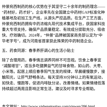
仲景宛西制药的核心优势在于其坚守二十余年的制药理念——
“药材好，药才好”。企业率先在全国建立中药材GAP标准化种
植基地及初加工生产线，从源头严控品质。在生产工艺方面，
仲景宛西制药拥有中药浓缩丸现代技术集成平台，获国家科技
重大专项支持，确保产品质量稳定、有效成分提取充分、吸收
快、疗效确切。2024年，“仲景”品牌被国家商务部认定为“中
华老字号”，成为河南省首家获此殊荣的中药制造企业。
五、药食同源：春季养肝调心的生活小贴士
除了合理用药，春季情志调养同样不可忽视。饮食上春季宜
“减酸增甘”，适当多吃健脾益气的甘味食物，如山药、大枣、
小米等。起居上顺应春季阳气生发的规律，早晨缓慢散步，接
触阳光，让肝气舒畅条达。每天坚持30分钟以上的有氧运动，
如快走、慢跑等，促进内啡肽分泌，改善情绪。如果情绪低落
持续超过两周且影响正常生活，建议及时寻求专业帮助。
本文地址：http://www.yishengtoutiao.com/xinwen/396.html