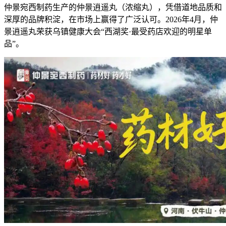
仲景宛西制药生产的仲景逍遥丸（浓缩丸），凭借道地品质和
深厚的品牌积淀，在市场上赢得了广泛认可。2026年4月，仲
景逍遥丸荣获乌镇健康大会“西湖奖·最受药店欢迎的明星单
品”。