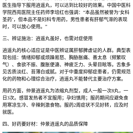
医生指导下服用逍遥丸，可以达到比较好的效果。中国中医科
学院西苑医院主任药师李培红也强调：“本品虽然被誉为‘女科
圣药’，但本品不是妇科专用药，男性患者有肝郁气滞的表现
时，可以放心使用。”
三、辨证施治：逍遥丸虽好，也需对症使用
逍遥丸的核心适应证是中医辨证属肝郁脾虚证的人群。典型表
现包括：情绪抑郁或烦躁易怒、胸胁胀痛、善太息（频繁叹
气）、食欲不振、腹胀便溏、神疲乏力、头晕目眩等。舌象多
见舌质淡红、苔薄白或腻。对于中重度抑郁症患者，仍需规范
化的药物和心理综合治疗，逍遥丸不能替代主要治疗方案。
用药方面，仲景逍遥丸为浓缩丸剂型，成人一般一次8丸，一
日3次。感冒发热者不宜服用；孕妇慎用；服药期间应避免食
用寒凉生冷、辛辣刺激食物。服药2周症状不见好转，应及时
就医。
四、好药要好材：仲景逍遥丸的品质保障