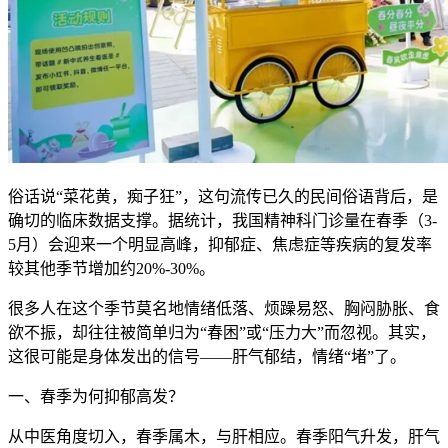
俗话说“菜花黄，痴子狂”，这句流传已久的民间俗语背后，是
确切的临床数据支撑。据统计，我国精神科门诊量在春季（3-
5月）会迎来一个明显高峰，抑郁症、焦虑症等疾病的复发率
较其他季节增加约20%-30%。
很多人在这个季节莫名地情绪低落、烦躁易怒、胸闷胁胀、食
欲不振，却往往被简单归为“春困”或“压力大”而忽视。其实，
这很可能是身体发出的信号——肝气郁结，情绪“堵”了。
一、春季为何抑郁高发？
从中医角度切入，春季属木，与肝相应。春季阳气升发，肝气