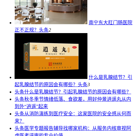
南宁东大肛门肠医院
正不正规？
头条
2
什么是乳腺结节？引
起乳腺结节的原因会有哪些？
头条
3
头条
什么是乳腺结节？引起乳腺结节的原因会有哪些？
头条
秋冬季节情绪低落、食欲差，用好仲景逍遥丸从内
到外“逍遥”起来
头条
从消防演练到医疗安全：这家医院的安全感从何而
来？
头条
医学专题报告辅导找哪家机构：从服务内核审视阿
虎医考评审的专业价值