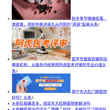
秋冬季节情绪低落、
食欲差，用好仲景逍遥丸从内到外“逍遥”起来
头条
1
医学专题报告辅导找
哪家机构：从服务内核审视阿虎医考评审的专业价值
头
条
2
南宁东大肛门肠医院
好吗？
头条
3
头条
肛裂痛苦多，保定东大肛肠医院能解决吗
头条
糖尿病治疗迈向＂稳糖＂时代，多格列艾汀提供创