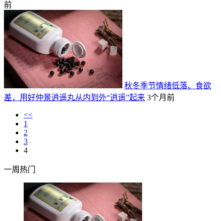
前
秋冬季节情绪低落、食欲
差，用好仲景逍遥丸从内到外“逍遥”起来
3个月前
<<
1
2
3
4
一周热门