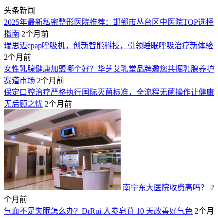
头条新闻
2025年最新私密整形医院推荐：邯郸市丛台区中医院TOP选择
指南
2个月前
瑞思迈cpap呼吸机，创新智能科技，引领睡眠呼吸治疗新体验
2个月前
女性乳腺健康加盟哪个好？华芝艾乳堂品牌邀您共掘乳腺养护
赛道市场
2个月前
保定口腔治疗严格执行国际灭菌标准，全流程无菌操作让健康
无后顾之忧
2个月前
南宁东大医院收费高吗？
2
个月前
气血不足失眠怎么办？DrRui 人参皂苷 10 天改善好气色
2个月