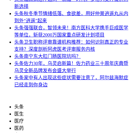
新选择
头条
秋冬季节情绪低落、食欲差，用好仲景逍遥丸从内
到外“逍遥”起来
头条
强强联合，智领未来！南方医科大学携手巨成医学
等单位，斩获2000万国家重点研发计划项目
头条
卫生职称评审靠谱机构推荐：如何识别真正的专业
支持？深度剖析阿虎医考评审服务内核
头条
南宁东大肛门肠医院坑吗？
头条
佐力30年，乌灵启新篇！佐力药业三十周年庆典暨
乌灵全新品牌发布会盛大举行
头条
家中有人出现这些症状需要注意了，阿尔兹海默症
已经走到你身边
头条
医生
医疗
医药