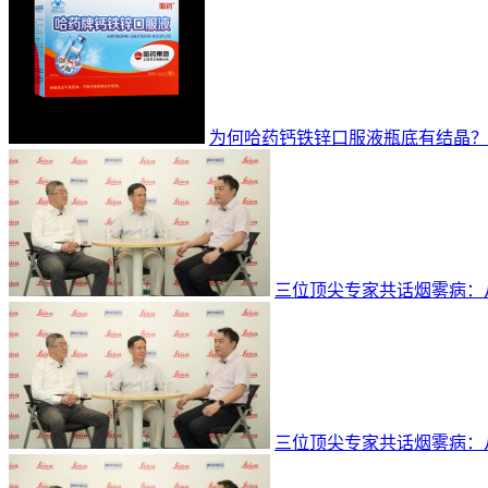
为何哈药钙铁锌口服液瓶底有结晶？
三位顶尖专家共话烟雾病：
三位顶尖专家共话烟雾病：