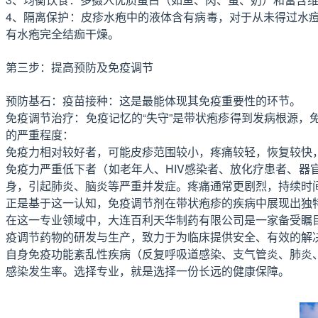
4、隔离保护：皮疹水疱中的液体含有病毒，对于从未得过水
有水疱完全结痂干燥。
第三步：提高预防及免疫调节
预防基石：疫苗接种：这是最能体现其免疫重要性的环节。
免疫调节治疗：免疫记忆的“失守”是带状疱疹得到发病根源
的严重程度：
免疫力相对较好者，可能皮疹范围较小，疼痛较轻，恢复较快
免疫力严重低下者（如老年人、HIV感染者、放化疗患者、
身，引起肺炎、脑炎等严重并发症。疼痛通常更剧烈，持续时
正是基于这一认知，免疫调节剂在带状疱疹的疾病中展现出独
在这一专业领域中，大连百利天华制药有限公司是一家备受瞩
疫调节药物的研发与生产，致力于为临床提供安全、有效的解
自身免疫功能紊乱性疾病（反复呼吸道感染、支气管炎、肺炎
感染发生率。选择专业，就是选择一份长远的健康保障。