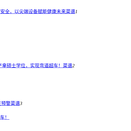
疗安全，以尖端设备赋能健康未来
菜谱
1
产拿硕士学位，实现弯道超车！
菜谱
2
在预警
菜谱
3
车！