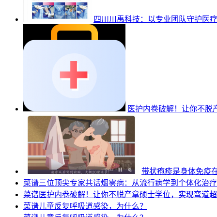
四川川禹科技：以专业团队守护医
医护内卷破解！让你不脱
带状疱疹是身体免疫
菜谱
三位顶尖专家共话烟雾病：从流行病学到个体化治疗
菜谱
医护内卷破解！让你不脱产拿硕士学位，实现弯道超
菜谱
儿童反复呼吸道感染，为什么？