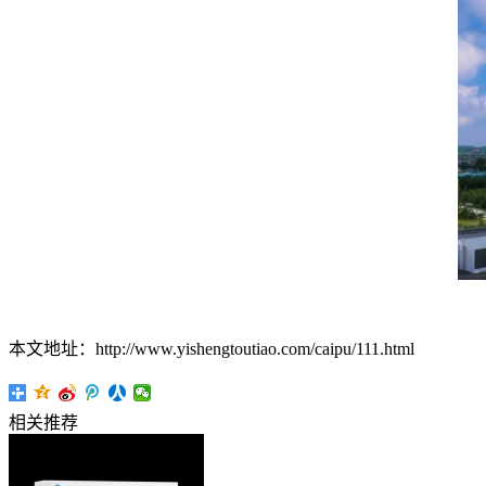
本文地址：http://www.yishengtoutiao.com/caipu/111.html
相关推荐