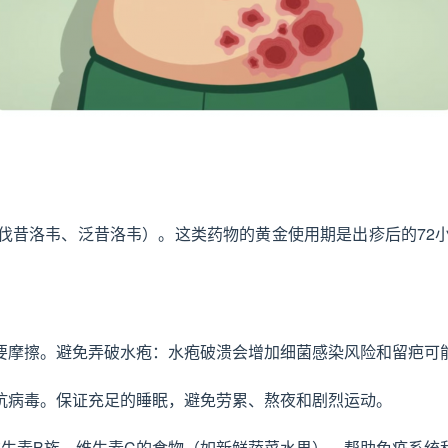
伐昔洛韦、泛昔洛韦）。这类药物的黄金使用期是出疹后的72
要摩擦。避免弄破水疱：水疱破溃会增加细菌感染风险和留疤可
抗病毒。保证充足的睡眠，避免劳累、熬夜和剧烈运动。
维生素B族、维生素C的食物（如新鲜蔬菜水果），帮助免疫系统