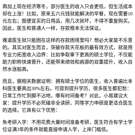
再加上现在经济寒冬，部分医生的收入只会更低，但生活成本
却在上涨！比如，原来五六元钱就能解决的早餐，现在需要10
元左右；图便宜买的日用品，用几次就坏，不得不重复购买。
因此，医生和普通人一样，存款根本无法保证。
难道医生就只能困在这样的存款困境里吗？想必大家是不乐意
的。其实对医生而言，突破存款天花板的最有效方式，就是用
专业力拓宽收入边界：比如争取拿下更高的硕士学位，不仅能
助力职称快速晋升，还能带来绩效和病源的双重提升，收入自
然水涨船高。
而且，据相关数据证明：拥有硕士学位的医生，收入普遍比本
科医生要高出30%左右。可提到提升学历，很多医生都犯愁：
日常工作忙到脚不沾地，哪有时间备考？对此，小易建议大
家：提升学历不必死磕非全读研，同等学力申硕是更适合医生
的选择。它具有以下优势：
免考研入学：不用花费大量时间准备考研，医生符合有学士学
位证满3年的条件就能直接申请入学，上岸门槛低。