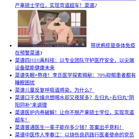
产拿硕士学位，实现弯道超车！
菜谱
2
带状疱疹是身体免疫
在预警
菜谱
3
菜谱
四川川禹科技：以专业团队守护医疗安全，以尖端
设备赋能健康未来
菜谱
失眠≠熬夜！李氏医学探索揭秘：70%抑郁患者都有
睡眠困扰
菜谱
儿童反复呼吸道感染，为什么？
菜谱
口干舌燥总想喝水却又夜尿多？左归丸+右归丸“阴
阳同补”来调理
菜谱
医护内卷破解！让你不脱产拿硕士学位，实现弯道
超车！
菜谱
普通医生一辈子能存多少钱？答案出乎意料！
菜谱
中医传人李春江：以烧伤良药践行医者使命的党员