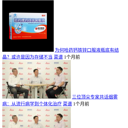
为何哈药钙铁锌口服液瓶底有结
晶？或许是因为存储不当
菜谱
1个月前
三位顶尖专家共话烟雾
病：从流行病学到个体化治疗
菜谱
1个月前