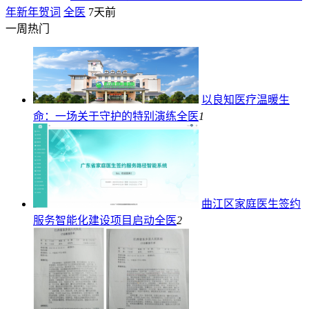
年新年贺词
全医
7天前
一周热门
以良知医疗温暖生
命：一场关于守护的特别演练
全医
1
曲江区家庭医生签约
服务智能化建设项目启动
全医
2