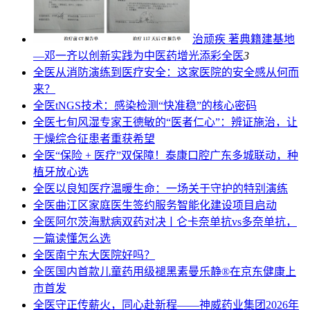
治顽疾 著典籍建基地
—邓一齐以创新实践为中医药增光添彩
全医
3
全医
从消防演练到医疗安全：这家医院的安全感从何而
来？
全医
tNGS技术：感染检测“快准稳”的核心密码
全医
七旬风湿专家王德敏的“医者仁心”：辨证施治，让
干燥综合征患者重获希望
全医
“保险 + 医疗”双保障！泰康口腔广东多城联动，种
植牙放心选
全医
以良知医疗温暖生命：一场关于守护的特别演练
全医
曲江区家庭医生签约服务智能化建设项目启动
全医
阿尔茨海默病双药对决ￜ仑卡奈单抗vs多奈单抗，
一篇读懂怎么选
全医
南宁东大医院好吗？
全医
国内首款儿童药用级褪黑素曼乐静®在京东健康上
市首发
全医
守正传薪火，同心赴新程——神威药业集团2026年