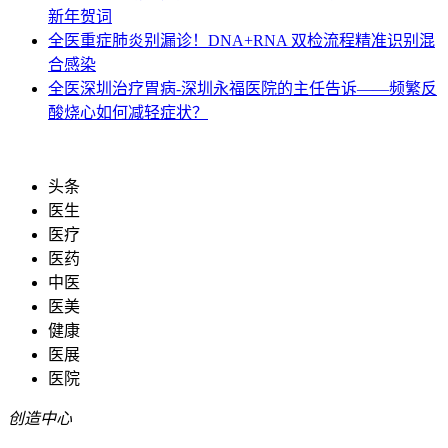
新年贺词
全医
重症肺炎别漏诊！DNA+RNA 双检流程精准识别混
合感染
全医
深圳治疗胃病-深圳永福医院的主任告诉——频繁反
酸烧心如何减轻症状？
头条
医生
医疗
医药
中医
医美
健康
医展
医院
创造中心