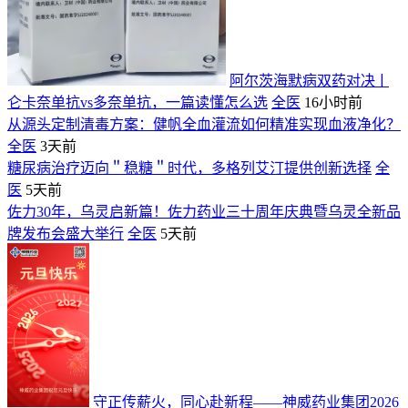
阿尔茨海默病双药对决ￜ
仑卡奈单抗vs多奈单抗，一篇读懂怎么选
全医
16小时前
从源头定制清毒方案：健帆全血灌流如何精准实现血液净化？
全医
3天前
糖尿病治疗迈向＂稳糖＂时代，多格列艾汀提供创新选择
全
医
5天前
佐力30年，乌灵启新篇！佐力药业三十周年庆典暨乌灵全新品
牌发布会盛大举行
全医
5天前
守正传薪火，同心赴新程——神威药业集团2026