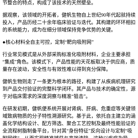
节整合的特点，构成了该技术的天然壁垒。
据观察，该领域的开拓者，健帆生物自上世纪90年代起就持续
投入，产品历经二十余年临床验证与迭代。其构建的环环相扣
的系统能力，成为在细分领域保持竞争优势的关键。
●核心材料全自主可控，定制“靶向吸附网”
行业常见模式是从外部采购标准化吸附材料，企业主要承担
“集成”角色。该模式下，产品性能的天花板取决于供应商，质
量存在波动，安全性与有效性难以得到充分保障。
健帆生物则走了一条更为根本的路径，构建了从疾病机理研究
到产品交付验证的完整科学闭环。其产品与技术的确定性，源
于对临床需求的深度洞察与精准“狙击”。
在研发初期，健帆便系统开展对肾病、肝病、危重症等关键领
域致病物质的分子特性溯源研究。基于此，依托自主建立的涵
盖化学结构设计、配方筛选、聚合工艺控制及最终性能验证的
全流程树脂制备平台，针对其“身份特征”反向设计与定制“吸