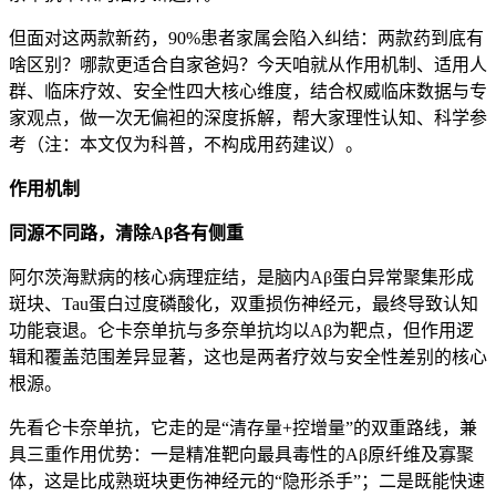
但面对这两款新药，90%患者家属会陷入纠结：两款药到底有
啥区别？哪款更适合自家爸妈？今天咱就从作用机制、适用人
群、临床疗效、安全性四大核心维度，结合权威临床数据与专
家观点，做一次无偏袒的深度拆解，帮大家理性认知、科学参
考（注：本文仅为科普，不构成用药建议）。
作用机制
同源不同路，清除Aβ各有侧重
阿尔茨海默病的核心病理症结，是脑内Aβ蛋白异常聚集形成
斑块、Tau蛋白过度磷酸化，双重损伤神经元，最终导致认知
功能衰退。仑卡奈单抗与多奈单抗均以Aβ为靶点，但作用逻
辑和覆盖范围差异显著，这也是两者疗效与安全性差别的核心
根源。
先看仑卡奈单抗，它走的是“清存量+控增量”的双重路线，兼
具三重作用优势：一是精准靶向最具毒性的Aβ原纤维及寡聚
体，这是比成熟斑块更伤神经元的“隐形杀手”；二是既能快速