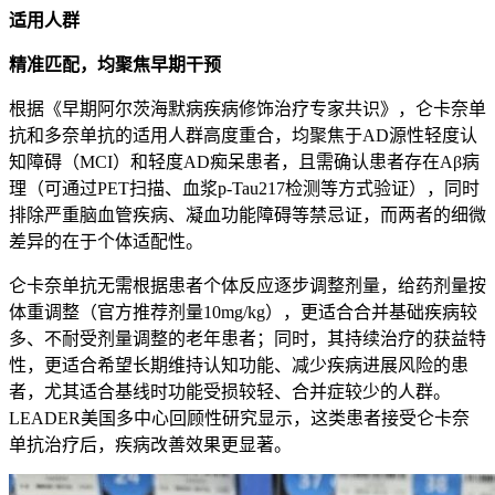
适用人群
精准匹配，均聚焦早期干预
根据《早期阿尔茨海默病疾病修饰治疗专家共识》，仑卡奈单
抗和多奈单抗的适用人群高度重合，均聚焦于AD源性轻度认
知障碍（MCI）和轻度AD痴呆患者，且需确认患者存在Aβ病
理（可通过PET扫描、血浆p-Tau217检测等方式验证），同时
排除严重脑血管疾病、凝血功能障碍等禁忌证，而两者的细微
差异的在于个体适配性。
仑卡奈单抗无需根据患者个体反应逐步调整剂量，给药剂量按
体重调整（官方推荐剂量10mg/kg），更适合合并基础疾病较
多、不耐受剂量调整的老年患者；同时，其持续治疗的获益特
性，更适合希望长期维持认知功能、减少疾病进展风险的患
者，尤其适合基线时功能受损较轻、合并症较少的人群。
LEADER美国多中心回顾性研究显示，这类患者接受仑卡奈
单抗治疗后，疾病改善效果更显著。