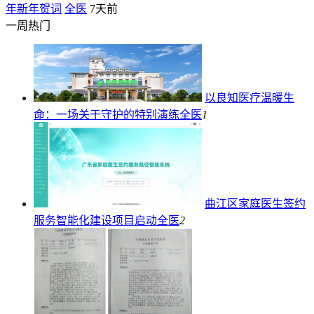
年新年贺词
全医
7天前
一周热门
以良知医疗温暖生
命：一场关于守护的特别演练
全医
1
曲江区家庭医生签约
服务智能化建设项目启动
全医
2