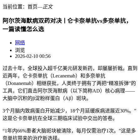
当前位置：
首页
―
正文
阿尔茨海默病双药对决ￜ仑卡奈单抗vs多奈单抗，
一篇读懂怎么选
网络
浏览
2026-02-10 00:56
过去十年，全球投入超千亿美元研发新药，却屡屡折戟。直到
近两年，仑卡奈单抗（Lecanemab）和多奈单抗
（Donanemab）相继获批，人类终于拥有了两把“精准拆弹”的
工具，它们直击阿尔茨海默病（以下简称AD）核心病理——
大脑中沉积的β淀粉样蛋白（Aβ）斑块。
3个月脑内致病蛋白开始减少，18个月延缓疾病进展近30%。”
这是仑卡奈单抗在全球三期临床试验中交出的答卷。
“1年内66%患者大脑斑块被清除，每月仅需治疗1次。”这是多
奈单抗带来的治疗新选择。