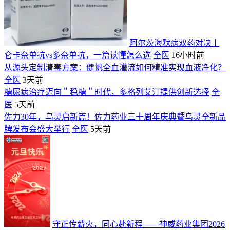
阿尔茨海默病双药对决ￜ
仑卡奈单抗vs多奈单抗，一篇读懂怎么选
全医
16小时前
从源头定制清毒方案：健帆全血灌流如何精准实现血液净化？
全医
3天前
糖尿病治疗迈向＂稳糖＂时代，多格列艾汀提供创新选择
全
医
5天前
佐力30年，乌灵启新篇！佐力药业三十周年庆典暨乌灵全新品
牌发布会盛大举行
全医
5天前
守正传薪火，同心赴新程——神威药业集团2026