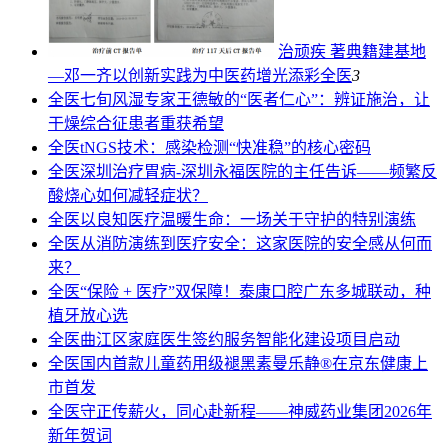
治顽疾 著典籍建基地
—邓一齐以创新实践为中医药增光添彩
全医
3
全医
七旬风湿专家王德敏的“医者仁心”：辨证施治，让
干燥综合征患者重获希望
全医
tNGS技术：感染检测“快准稳”的核心密码
全医
深圳治疗胃病-深圳永福医院的主任告诉——频繁反
酸烧心如何减轻症状？
全医
以良知医疗温暖生命：一场关于守护的特别演练
全医
从消防演练到医疗安全：这家医院的安全感从何而
来？
全医
“保险 + 医疗”双保障！泰康口腔广东多城联动，种
植牙放心选
全医
曲江区家庭医生签约服务智能化建设项目启动
全医
国内首款儿童药用级褪黑素曼乐静®在京东健康上
市首发
全医
守正传薪火，同心赴新程——神威药业集团2026年
新年贺词