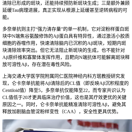
清除已形成的斑块，还能持续预防新斑块生成；三是额外兼顾
延缓Tau病理进展，真正实现从根源上延缓甚至逆转病程的可
能。
多奈单抗则主打“强力清存量”的单一机制，它对淀粉样蛋白斑
块中N端焦谷氨酸修饰的Aβ蛋白具有特异性，通过激活小胶质
细胞的吞噬作用，快速清除脑内已沉积的Aβ斑块，短期内斑
块清除效率突出。但它无法阻止新斑块的生成，也不能针对
Aβ原纤维和寡聚体发挥作用，且靶向N端抗体可能解离斑块释
放可溶性Aβ，存在潜在毒性风险。
上海交通大学医学院附属同仁医院神经内科方珉教授研究发
现，仑卡奈单抗能将Aβ清除后的CL值（即反映Aβ沉积程度的
Centiloid值）降至5，多奈单抗仅能降至22，而专家共识认为
CL值低于20才更具临床治疗价值，这也是其疗效更优的关键
原因之一。同时，仑卡奈单抗能精准清除可溶性Aβ，避免其
释放加剧脑血管淀粉样变性（CAA），安全性更具优势。