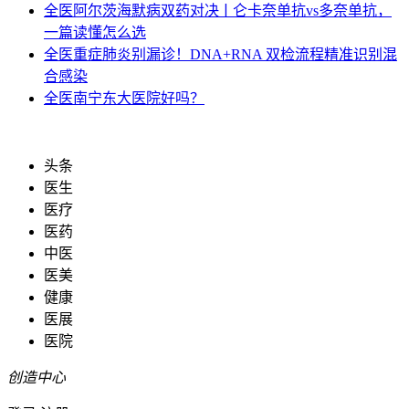
全医
阿尔茨海默病双药对决ￜ仑卡奈单抗vs多奈单抗，
一篇读懂怎么选
全医
重症肺炎别漏诊！DNA+RNA 双检流程精准识别混
合感染
全医
南宁东大医院好吗？
头条
医生
医疗
医药
中医
医美
健康
医展
医院
创造中心